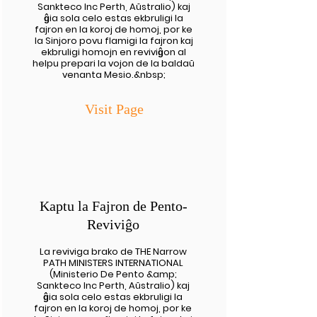
Sankteco Inc Perth, Aŭstralio) kaj
ĝia sola celo estas ekbruligi la
fajron en la koroj de homoj, por ke
la Sinjoro povu flamigi la fajron kaj
ekbruligi homojn en reviviĝon al
helpu prepari la vojon de la baldaŭ
venanta Mesio.&nbsp;
Visit Page
Kaptu la Fajron de Pento-
Reviviĝo
La reviviga brako de THE Narrow
PATH MINISTERS INTERNATIONAL
(Ministerio De Pento &amp;
Sankteco Inc Perth, Aŭstralio) kaj
ĝia sola celo estas ekbruligi la
fajron en la koroj de homoj, por ke