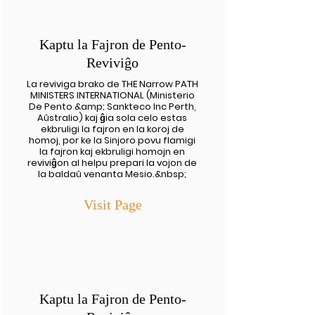
Kaptu la Fajron de Pento-
Reviviĝo
La reviviga brako de THE Narrow PATH
MINISTERS INTERNATIONAL (Ministerio
De Pento &amp; Sankteco Inc Perth,
Aŭstralio) kaj ĝia sola celo estas
ekbruligi la fajron en la koroj de
homoj, por ke la Sinjoro povu flamigi
la fajron kaj ekbruligi homojn en
reviviĝon al helpu prepari la vojon de
la baldaŭ venanta Mesio.&nbsp;
Visit Page
Kaptu la Fajron de Pento-