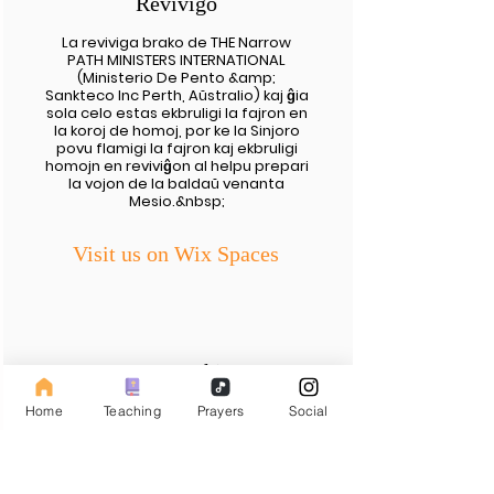
Reviviĝo
La reviviga brako de THE Narrow
PATH MINISTERS INTERNATIONAL
(Ministerio De Pento &amp;
Sankteco Inc Perth, Aŭstralio) kaj ĝia
sola celo estas ekbruligi la fajron en
la koroj de homoj, por ke la Sinjoro
povu flamigi la fajron kaj ekbruligi
homojn en reviviĝon al helpu prepari
la vojon de la baldaŭ venanta
Mesio.&nbsp;
Visit us on Wix Spaces
Latest Teachings
The sole purpose of this web page is to
Home
Teaching
Prayers
Social
spark the fire in the hearts of man, so
the Lord can flame the fire and set
people ablaze into revival to help