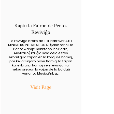
Kaptu la Fajron de Pento-
Reviviĝo
La reviviga brako de THE Narrow PATH
MINISTERS INTERNATIONAL (Ministerio De
Pento &amp; Sankteco Inc Perth,
Aŭstralio) kaj ĝia sola celo estas
ekbruligi la fajron en la koroj de homoj,
por ke la Sinjoro povu flamigi la fajron
kaj ekbruligi homojn en reviviĝon al
helpu prepari la vojon de la baldaŭ
venanta Mesio.&nbsp;
Visit Page