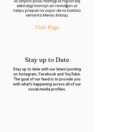
la Sinjoro povu flamigi la fajron kaj
ekbruligi homojn en reviviĝon al
helpu prepari la vojon de la baldaŭ
venanta Mesio.&nbsp;
Visit Pa
ge
Stay up to Date
Stay up to date with our latest posting
on Instagram, Facebook and YouTube.
The goal of our feed is to provide you
with what's happening across all of our
social media profiles.