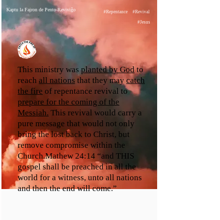
Kaptu la Fajron de Pento-Reviviĝo
#Repentance
#Revival
#Jesus
This ministry was
planted by God
to
reach
all nations
that they may
catch
the fire
of repentance revival to
prepare for the coming of the
Messiah.
This revival would carry a
pure message that would not only
bring the lost back to Christ, but
remove compromise within the
Church.Mathew 24:14 “and THIS
gospel shall be preached in all the
world for a witness, unto all nations
and then the end will come.”