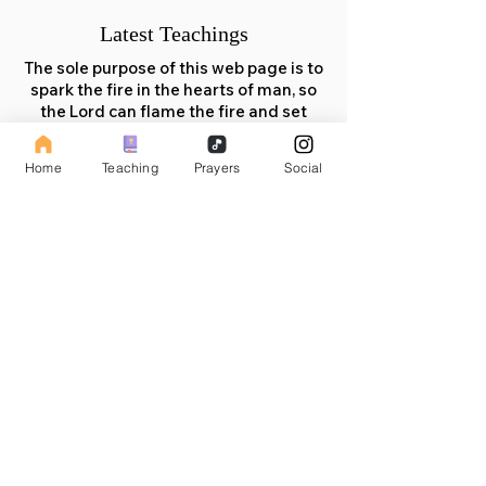
Latest Teachings
The sole purpose of this web page is to
spark the fire in the hearts of man, so
the Lord can flame the fire and set
people ablaze into revival to help
prepare the way of the soon coming
Home
Teaching
Prayers
Social
Messiah.
لم يتم نشر أي
منشورات بهذه اللغة
حتى الآن
بمجرد نشر المنشورات، ستراها
هنا.