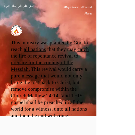
قبض على نار إحياء التوبة
#Repentance
#Revival
#Jesus
This ministry was
planted by God
to
reach
all nations
that they may
catch
the fire
of repentance revival to
prepare for the coming of the
Messiah.
This revival would carry a
pure message that would not only
bring the lost back to Christ, but
remove compromise within the
Church.Mathew 24:14 “and THIS
gospel shall be preached in all the
world for a witness, unto all nations
and then the end will come.”