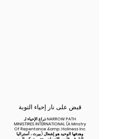
قبض على نار إحياء التوبة
ذراع الإحياء لـ NARROW PATH
MINISTIRES INTERNATIONAL (A Minstry
Of Repentance &amp; Holiness Inc
بيرث ، أستراليا) وهدفها الوحيد هو إشعال
النار في قلوب الإنسان ، حتى يتمكن الرب