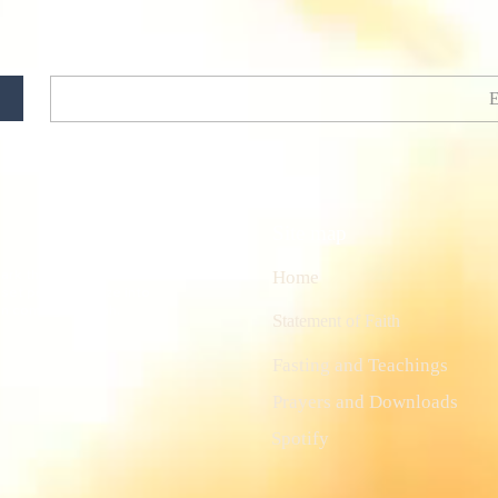
Site map
rk the fire in the hearts
Home
 set people ablaze into
oon coming Messiah.
S
tatement of Faith
Fasting and Teachings
Prayers and Downloads
Spotify