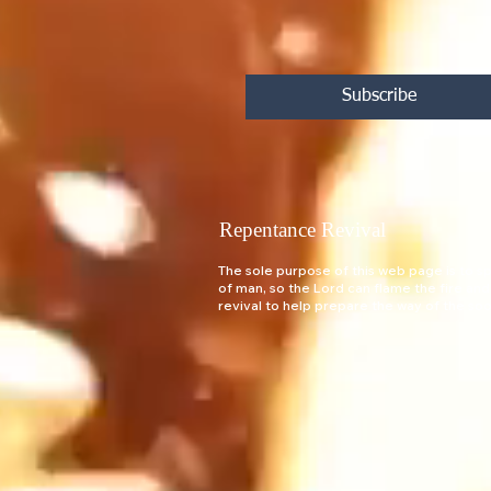
Subscribe
Repentance Revival
The sole purpose of this web page is to spa
of man, so the Lord can flame the fire and
revival to help prepare the way of the s