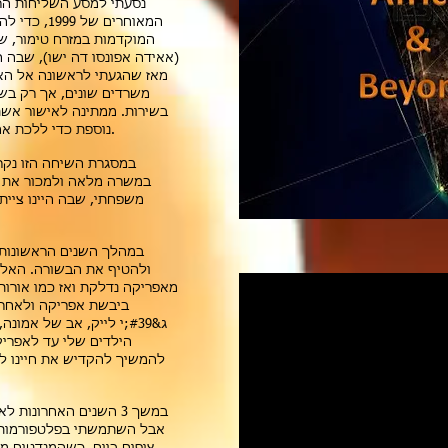
נסעתי למסע השליחות הר
המאוחרים ש
המוקדמות במזרח טימור, ש
מאז שהגעתי לראשונה אל האד
בשירות. ממתינה לאישור אשת
נוספת כדי ללכת אחרי ה&#39; ברמה חדשה של ברית איתו.
במסגרת השיחה הזו נקרא
במשרה מלאה ולמכור את ב
משפחתי, שבה היינו ציית
במהלך השנים הראשונות 
ולהטיף את הבשורה. האל 
מאפריקה נדלקת ואז כמו אורו
ג&#39;י לייק, אב של אמ
הילדים שלי עד לאפריק
להמשיך להקדיש את חיינו למ
במשך 3 השנים האחרונות