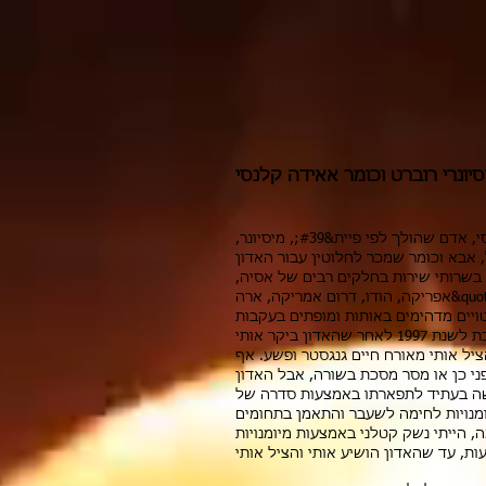
סיונרי רוברט וכומר אאידה קלנסי
שמי הכומר רוברט קלנסי, אדם שהולך לפי פיית&#39;, מיסיונר,
 אבא וכומר שמכר לחלוטין עבור האדון
ן בשרותי שירות בחלקים רבים של אסיה,
אפריקה, הודו, דרום אמריקה, ארה&quot;ב ובארץ המוצא שלי
ויים מדהימים באותות ומופתים בעקבות
הטפת הבשורה. עדותי מתוארכת לשנת 1997 לאחר שהאדון ביקר אותי
ציל אותי מאורח חיים גנגסטר ופשע. אף
ני כן או מסר מסכת בשורה, אבל האדון
ה בעתיד לתפארתו באמצעות סדרה של
ומנויות לחימה לשעבר והתאמן בתחומים
ה, הייתי נשק קטלני באמצעות מיומנויות