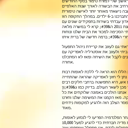
אשון שלי למזרח טימור בסוף החודשים
ל 1999, כדי להרחיב את הבשורה לאורך שנות האלפיים
בה נישאתי מאוחר יותר לאישה טימורית
(אאידה אפונסו דה ישו), שבה התברכנו ב-6 ילדים. במהלך התקופה הזו
ון עבדתי בשירות בתפקידים שונים עם
משרדים שונים, אך רק בשנת 2011 ה&#39; קרא לי במשרה מלאה
י הסכימה למכור את הבית שלנו ונוחות
תי גם לעזוב את קריירת ניהול התפעול
יתי ולעזוב את אוסטרליה לאפריקה עם
נים לקבל את השיחה ומאז לא הסתכלנו
אחורה.
הללו הוא הראה לי ללכת לאומות רבות
נתן לי חזון לאפריקה שהראה שהתחייה
ת אש, היא התפשטה ברחבי חלקים רבים
ביבשת אפריקה ולאחר מכן לשאר העולם. בדיוק כמו ג&#39;ון
ונה, אנחנו הולכים באמונה שלוקחים את כל
ה. מאז הקמנו את המשימה שלנו וחזרנו
סר הצלב הזה ולהגיע למקומות נידחים
מאוד.
 לאחר הפלנדמיה הפריעו לי לנסוע לאומות,
אבל השתמשתי בפלטפורמות מדיה חברתית כדי להגיע למעל 10,000