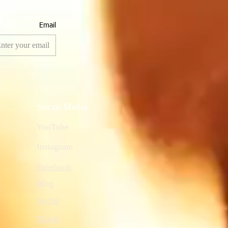
Email
Social Media
YouTube
Instagram
Facebook
Blog
PayPal
Tiktok