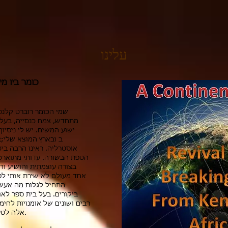
עלינו
כומר ביו מי
מתחדש, צמח כנסייה, בעל,
ישוע המשיח. יש לי ניסיו
אוסטרליה. ראינו הרבה ביט
בצורה עוצמתית והושיע וה
אחד מעולם לא שירת אותי לפ
התחיל לגלות מה אעש
ביקורים. בעל בית ספר לא
רבים ושונים של אומנויות לחימ
אלה לטעות, עד שהאדון הושיע אותי והציל אותי.