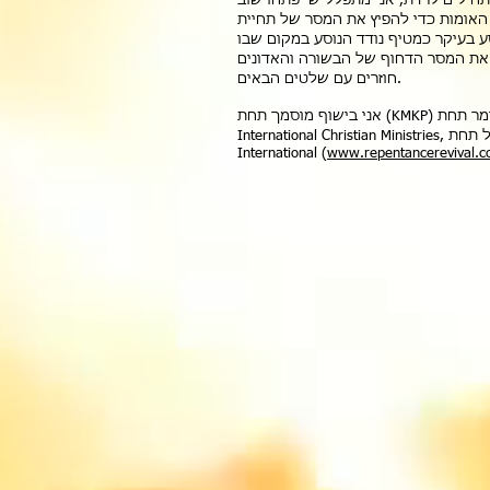
תחילים לרדת, אני מתפלל שייפתחו שוב
 האומות כדי להפיץ את המסר של תחיית
ע בעיקר כמטיף נודד הנוסע במקום שבו
 את המסר הדחוף של הבשורה והאדונים
חוזרים עם שלטים הבאים.
אני בישוף מוסמך תחת (KMKP) וכומר תחת (AOG) Sureway
International Christian Ministries, הפועל תחת Narrow Path Ministries
International (
www.repentancerevival.